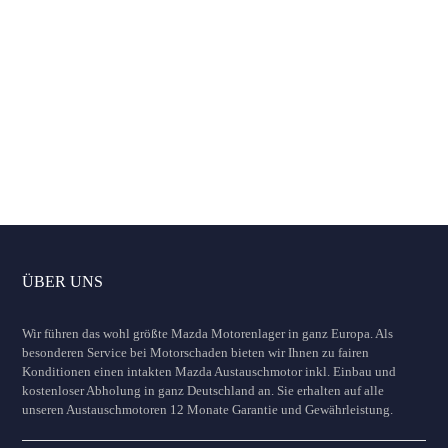
Austauschmotor
inklusive Einbau
Motorinstandsetzung
Autoankauf Angebot
Unverbindliche Anfrage jetzt abschicken
ÜBER UNS
Wir führen das wohl größte Mazda Motorenlager in ganz Europa. Als
besonderen Service bei Motorschaden bieten wir Ihnen zu fairen
Konditionen einen intakten Mazda Austauschmotor inkl. Einbau und
kostenloser Abholung in ganz Deutschland an. Sie erhalten auf alle
unseren Austauschmotoren 12 Monate Garantie und Gewährleistung.